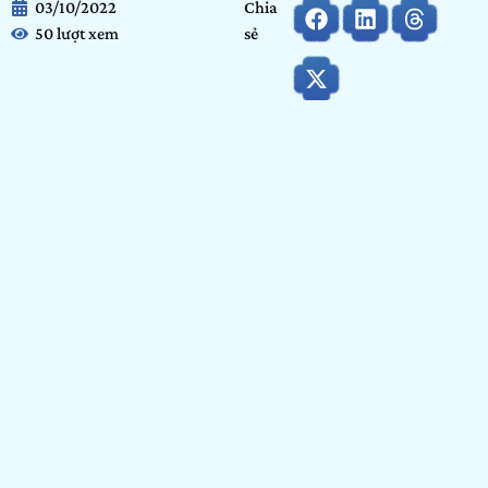
03/10/2022
Chia
50 lượt xem
sẻ
Họ và tên:
Ngô Khánh Vân
Ngày tháng năm sinh:
08/06/2007
Tỉnh/ Thành phố đang sinh sống:
Hà Nội
Nơi học tập/ Công tác:
THPT Xuân Đỉnh
Bảng dự thi:
Bảng Cộng đồng
Hạng mục:
Vẽ
GIỚI THIỆU BẢN THÂN
Tôi tên là Ngô Khánh Vân, học sinh lớp 10 của trường THPT
Xuân Đỉnh. Là một người thích vẽ vời từ khi còn rất nhỏ.
Niềm đam mê vô tận ấy đã giúp tôi trau dồi bản thân từng
ngày để trở nên hoàn thiện hơn. Cũng giống như tên tôi