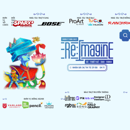
ĐƠN
ĐỐI
NHÀ TÀI TRỢ VÀNG
NHÀ TÀI TRỢ BẠC
NHÀ TÀI TRỢ ĐỒN
VỊ
TÁC
TỔ
CHIẾN
CHỨC
LƯỢC
BẢO TRỢ TRUYỀN THÔNG
ĐƠN VỊ ĐỒNG HÀNH