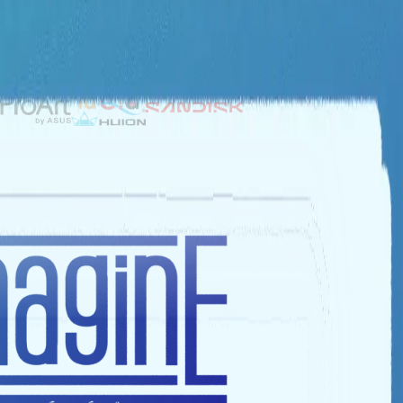
NHÀ TÀI TRỢ BẠC
NHÀ TÀI TRỢ ĐỒNG