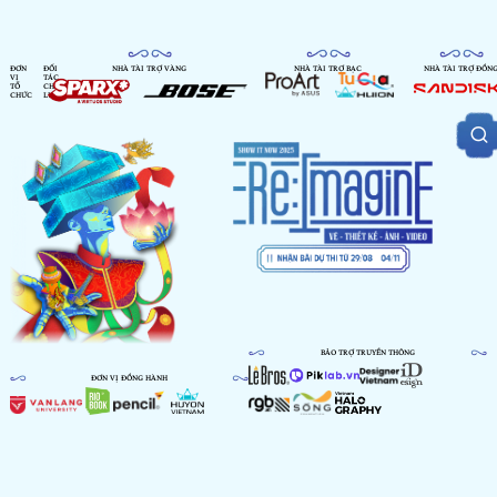
ĐƠN
ĐỐI
NHÀ TÀI TRỢ VÀNG
NHÀ TÀI TRỢ BẠC
NHÀ TÀI TRỢ ĐỒN
VỊ
TÁC
TỔ
CHIẾN
CHỨC
LƯỢC
BẢO TRỢ TRUYỀN THÔNG
ĐƠN VỊ ĐỒNG HÀNH