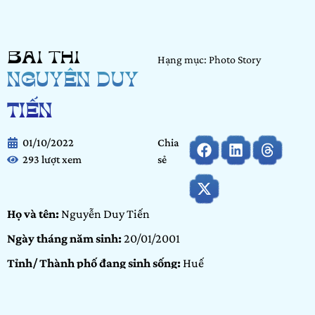
BÀI THI
Hạng mục: Photo Story
NGUYỄN DUY
TIẾN
01/10/2022
Chia
293 lượt xem
sẻ
Họ và tên:
Nguyễn Duy Tiến
Ngày tháng năm sinh:
20/01/2001
Tỉnh/ Thành phố đang sinh sống:
Huế
Nơi học tập/ Công tác:
Đại học Khoa học Huế
Bảng dự thi:
Bảng Cộng đồng