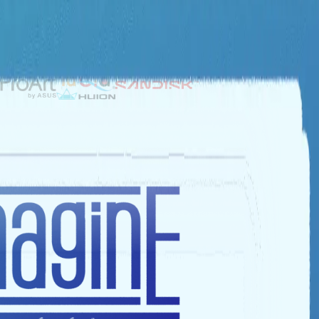
NHÀ TÀI TRỢ BẠC
NHÀ TÀI TRỢ ĐỒNG