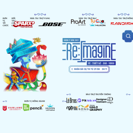
ĐƠN
ĐỐI
NHÀ TÀI TRỢ VÀNG
NHÀ TÀI TRỢ BẠC
NHÀ TÀI TRỢ ĐỒN
VỊ
TÁC
TỔ
CHIẾN
CHỨC
LƯỢC
BẢO TRỢ TRUYỀN THÔNG
ĐƠN VỊ ĐỒNG HÀNH