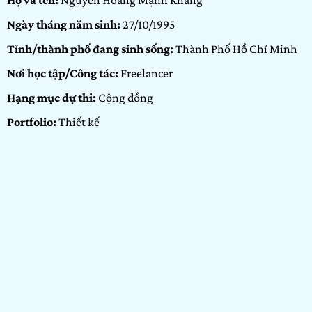
Họ và tên:
Nguyễn Hoàng Mạnh Khang
Ngày tháng năm sinh:
27/10/1995
Tỉnh/thành phố đang sinh sống:
Thành Phố Hồ Chí Minh
Nơi học tập/Công tác:
Freelancer
Hạng mục dự thi:
Cộng đồng
Portfolio:
Thiết kế
GIỚI THIỆU BẢN
THÂN
Mình đã tham gia đợt 1 và cảm thấy rất hứng thú với cuộc thi
nên mình quyết định tham gia tiếp đợt 2. Đồng thời mình
cũng muốn được mạo hiểm thử sức mình, giao lưu, tạo kết
nối và thử lấy nhiều kinh nghiệm thông qua cuộc thi.