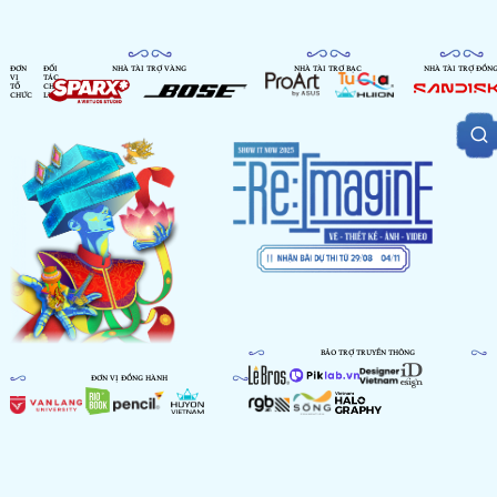
ĐƠN
ĐỐI
NHÀ TÀI TRỢ VÀNG
NHÀ TÀI TRỢ BẠC
NHÀ TÀI TRỢ ĐỒN
VỊ
TÁC
TỔ
CHIẾN
CHỨC
LƯỢC
BẢO TRỢ TRUYỀN THÔNG
ĐƠN VỊ ĐỒNG HÀNH