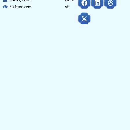
30 lượt xem
sẻ
Họ và tên:
Nguyễn Hữu Việt
Ngày tháng năm sinh:
26/05/2007
Tỉnh/ Thành phố đang sinh sống:
Thanh Hóa
Nơi học tập/ Công tác:
Trường THCS Trung Sơn
Bảng dự thi:
Bảng Cộng đồng
Hạng mục:
Nhiếp ảnh
GIỚI THIỆU BẢN THÂN
Tôi tên Việt năm nay tôi 15 tuổi và tôi hiện sống tại Thanh
hóa. Khi đến với cuộc thi nào đó thì ai cũng có 1 cái mốc
muốn đạt được và riêng tôi cũng muốn đến với cuộc thi này
để muốn tìm hiểu về những gì mình đang thiếu sót và cũng