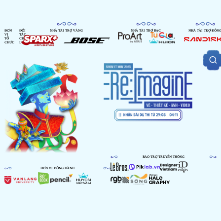
ĐƠN
ĐỐI
NHÀ TÀI TRỢ VÀNG
NHÀ TÀI TRỢ BẠC
NHÀ TÀI TRỢ ĐỒN
VỊ
TÁC
TỔ
CHIẾN
CHỨC
LƯỢC
BẢO TRỢ TRUYỀN THÔNG
ĐƠN VỊ ĐỒNG HÀNH