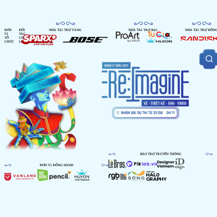
ĐƠN
ĐỐI
NHÀ TÀI TRỢ VÀNG
NHÀ TÀI TRỢ BẠC
NHÀ TÀI TRỢ ĐỒN
VỊ
TÁC
TỔ
CHIẾN
CHỨC
LƯỢC
BẢO TRỢ TRUYỀN THÔNG
ĐƠN VỊ ĐỒNG HÀNH