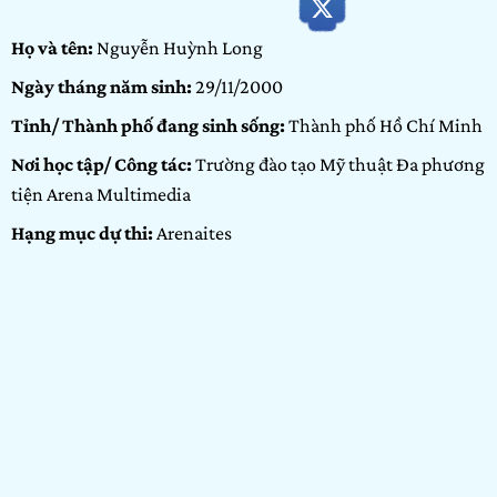
Họ và tên:
Nguyễn Huỳnh Long
Ngày tháng năm sinh:
29/11/2000
Tỉnh/ Thành phố đang sinh sống:
Thành phố Hồ Chí Minh
Nơi học tập/ Công tác:
Trường đào tạo Mỹ thuật Đa phương
tiện Arena Multimedia
Hạng mục dự thi:
Arenaites
Portfolio:
Nhiếp ảnh, Video
GIỚI THIỆU BẢN THÂN
Xin chào, mình tên Nguyễn Huỳnh Long mình tham gia
cuộc thi này vì mình muốn trưng bày những tác phẩm ở
những nơi có thể nhất.
Nói về các tác phẩm dự thi của mình, đó chính là cảm nhận
những việc mình đang và chuẩn bị làm có thể xảy ra những