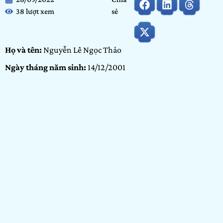
38 lượt xem
sẻ
Họ và tên:
Nguyễn Lê Ngọc Thảo
Ngày tháng năm sinh:
14/12/2001
Tỉnh/ Thành phố đang sinh sống:
Hồ Chí Minh
Nơi học tập/ Công tác:
Đại học Văn Lang
Bảng dự thi:
Bảng Cộng đồng
Hạng mục:
Nhiếp ảnh
GIỚI THIỆU BẢN THÂN
Bản thân mình là một người thích khám phá, trân trọng mọi
điều từ nhỏ đến to lớn trong cuộc sống, nhất là nơi mình
sinh sống. Mình đã dành cả thanh xuân từ thời gian tình
cảm đến nhịp thở cho nó. Nó cũng là thứ cho mình động lực