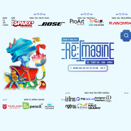
ĐƠN
ĐỐI
NHÀ TÀI TRỢ VÀNG
NHÀ TÀI TRỢ BẠC
NHÀ TÀI TRỢ ĐỒN
VỊ
TÁC
TỔ
CHIẾN
CHỨC
LƯỢC
BẢO TRỢ TRUYỀN THÔNG
ĐƠN VỊ ĐỒNG HÀNH