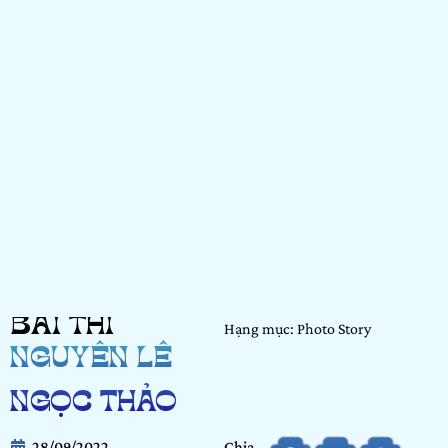
BÀI THI
Hạng mục: Photo Story
NGUYỄN LÊ
NGỌC THẢO
28/09/2022
Chia