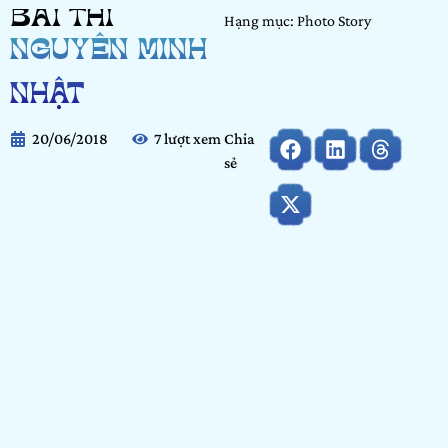
BÀI THI
Hạng mục: Photo Story
NGUYỄN MINH
NHẬT
20/06/2018
7 lượt xem
Chia
sẻ
Nhiếp ảnh
ẢNH PHONG CẢNH ĐÁNG
GIÁ HƠN BAO GIỜ HẾT
Đừng vội đánh giá khi bạn chưa vác máy lên và thử một lần
đi chụp phong cảnh, không chỉ đơn thuần là mở máy lên ấn
một cái “tách” và gọi đó là đi chụp ảnh phong cản. Sai rồi!