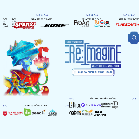
ĐƠN
ĐỐI
NHÀ TÀI TRỢ VÀNG
NHÀ TÀI TRỢ BẠC
NHÀ TÀI TRỢ ĐỒN
VỊ
TÁC
TỔ
CHIẾN
CHỨC
LƯỢC
BẢO TRỢ TRUYỀN THÔNG
ĐƠN VỊ ĐỒNG HÀNH