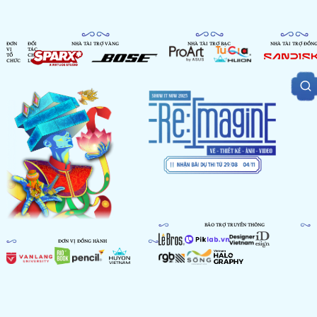
ĐƠN
ĐỐI
NHÀ TÀI TRỢ VÀNG
NHÀ TÀI TRỢ BẠC
NHÀ TÀI TRỢ ĐỒN
VỊ
TÁC
TỔ
CHIẾN
CHỨC
LƯỢC
BẢO TRỢ TRUYỀN THÔNG
ĐƠN VỊ ĐỒNG HÀNH