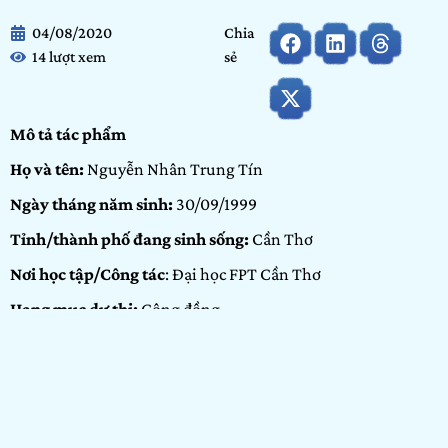
04/08/2020
Chia
14 lượt xem
sẻ
Mô tả tác phẩm
Họ và tên:
Nguyễn Nhân Trung Tín
Ngày tháng năm sinh:
30/09/1999
Tỉnh/thành phố đang sinh sống:
Cần Thơ
Nơi học tập/Công tác
: Đại học FPT Cần Thơ
Hạng mục dự thi:
Cộng đồng
Portfolio:
Vẽ – Nhiếp ảnh – Video
GIỚI THIỆU BẢN