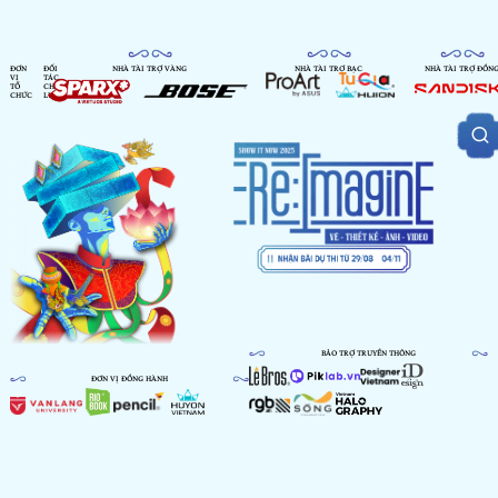
ĐƠN
ĐỐI
NHÀ TÀI TRỢ VÀNG
NHÀ TÀI TRỢ BẠC
NHÀ TÀI TRỢ ĐỒN
VỊ
TÁC
TỔ
CHIẾN
CHỨC
LƯỢC
BẢO TRỢ TRUYỀN THÔNG
ĐƠN VỊ ĐỒNG HÀNH