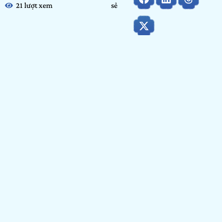
21 lượt xem
sẻ
Họ và tên:
Nguyễn Pham Tuyến Ngoan
Ngày tháng năm sinh:
17/06/2003
Tỉnh/ Thành phố đang sinh sống:
TP.Hồ Chí Minh
Nơi học tập/ Công tác:
Anna imperia
Bảng dự thi
: Bảng Arenaites
Hạng mục:
Vẽ
GIỚI THIỆU BẢN THÂN
Bản thân là 1 người thích vẽ nên tham gia thử sức có kết quả
tốt thì vui, không thì là trải nghiệm.
HẠNG MỤC VẼ
SÓNG SÁNH NƯỚC LÈO