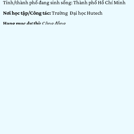
Tỉnh/thành phố đang sinh sống: Thành phố Hồ Chí Minh
Nơi học tập/Công tác:
Trường Đại học Hutech
Hạng mục dự thi:
Cộng đồng
Portfolio:
Nhiếp ảnh
GIỚI THIỆU BẢN
THÂN
Mình là Hảo, mình là 1 sinh viên thiết kế đồ hoạ với đam mê
nghệ thuật thì từ năm 19 tuổi mình bắt đầu tiếp xúc với
nhiếp ảnh cho đến bây giờ cũng gần 2 năm. Thể loại mình
thích chính là phong cảnh và đời thường, mình luôn khát
khao tìm kiếm cảm xúc qua từng tấm ảnh, từng câu chuyện
trong đó. Ngoài ra mình có thể vẽ và quay phim. Mình đang