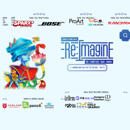
ĐƠN
ĐỐI
NHÀ TÀI TRỢ VÀNG
NHÀ TÀI TRỢ BẠC
NHÀ TÀI TRỢ ĐỒN
VỊ
TÁC
TỔ
CHIẾN
CHỨC
LƯỢC
BẢO TRỢ TRUYỀN THÔNG
ĐƠN VỊ ĐỒNG HÀNH