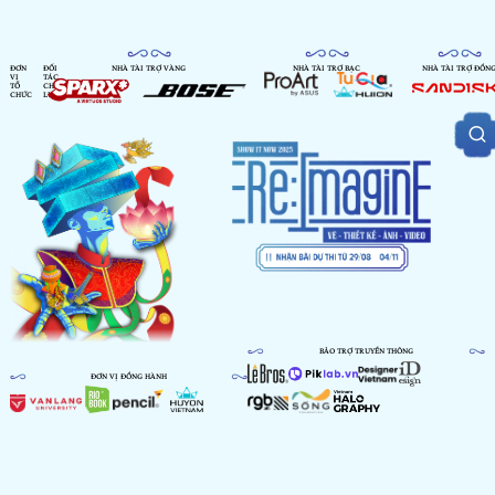
ĐƠN
ĐỐI
NHÀ TÀI TRỢ VÀNG
NHÀ TÀI TRỢ BẠC
NHÀ TÀI TRỢ ĐỒN
VỊ
TÁC
TỔ
CHIẾN
CHỨC
LƯỢC
BẢO TRỢ TRUYỀN THÔNG
ĐƠN VỊ ĐỒNG HÀNH