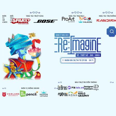
ĐƠN
ĐỐI
NHÀ TÀI TRỢ VÀNG
NHÀ TÀI TRỢ BẠC
NHÀ TÀI TRỢ ĐỒN
VỊ
TÁC
TỔ
CHIẾN
CHỨC
LƯỢC
BẢO TRỢ TRUYỀN THÔNG
ĐƠN VỊ ĐỒNG HÀNH