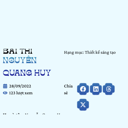
BÀI THI
Hạng mục: Thiết kế sáng tạo
NGUYỄN
QUANG HUY
28/09/2022
Chia
123 lượt xem
sẻ
Họ và tên:
Nguyễn Quang Huy
Ngày tháng năm sinh:
24/09/1999