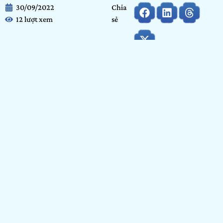
30/09/2022
Chia
12 lượt xem
sẻ
Họ và tên:
Nguyễn Thành Dương
Ngày tháng năm sinh:
05/02/2000
Tỉnh/ Thành phố đang sinh sống:
Hà Nội
Nơi học tập/ Công tác:
Trường Khoa Học Xã Hội Và Nhân
Văn
Bảng dự thi:
Bảng Cộng đồng
Hạng mục:
Nhiếp ảnh
GIỚI THIỆU BẢN THÂN
Yooo mình là Nguyễn Thành Dương mình đang vật lộn lê
lết trên con đường thực hiện ước mơ nhiếp ảnh (hiện tại
mình đang lọt trong hố sâu của địa ngục sáng tạo khi không