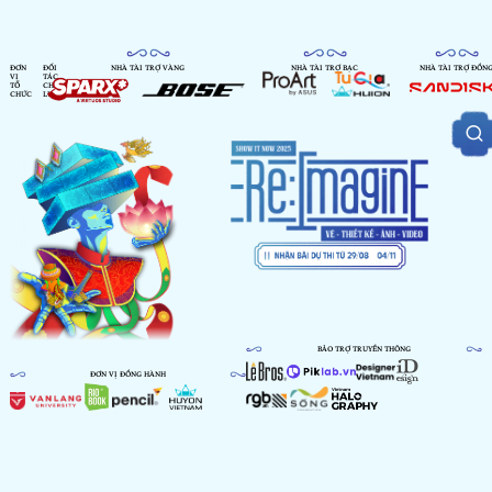
ĐƠN
ĐỐI
NHÀ TÀI TRỢ VÀNG
NHÀ TÀI TRỢ BẠC
NHÀ TÀI TRỢ ĐỒN
VỊ
TÁC
TỔ
CHIẾN
CHỨC
LƯỢC
BẢO TRỢ TRUYỀN THÔNG
ĐƠN VỊ ĐỒNG HÀNH