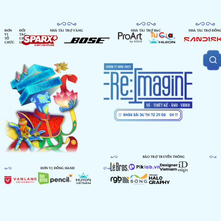
ĐƠN
ĐỐI
NHÀ TÀI TRỢ VÀNG
NHÀ TÀI TRỢ BẠC
NHÀ TÀI TRỢ ĐỒN
VỊ
TÁC
TỔ
CHIẾN
CHỨC
LƯỢC
BẢO TRỢ TRUYỀN THÔNG
ĐƠN VỊ ĐỒNG HÀNH