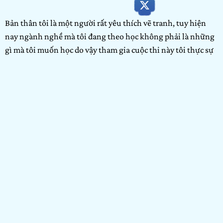
Bản thân tôi là một người rất yêu thích vẽ tranh, tuy hiện
nay ngành nghề mà tôi đang theo học không phải là những
gì mà tôi muốn học do vậy tham gia cuộc thi này tôi thực sự
hy vọng mình có cơ hội nhận suất học bổng để có thể theo
học tại trường Arena Multimedia.
Đây là tranh vẽ bằng màu nước do tôi thực hiện. Mỗi bức
tranh tôi vẽ từng thời điểm khác nhau và mỗi tranh cũng
mang một ý nghĩa riêng.