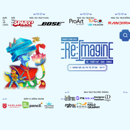
ĐƠN
ĐỐI
NHÀ TÀI TRỢ VÀNG
NHÀ TÀI TRỢ BẠC
NHÀ TÀI TRỢ ĐỒN
VỊ
TÁC
TỔ
CHIẾN
CHỨC
LƯỢC
BẢO TRỢ TRUYỀN THÔNG
ĐƠN VỊ ĐỒNG HÀNH