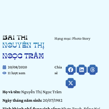
BÀI THI
Hạng mục: Photo Story
NGUYỄN THỊ
NGỌC TRÂM
20/08/2020
Chia
11 lượt xem
sẻ
Họ và tên:
Nguyễn Thị Ngọc Trâm
Ngày tháng năm sinh:
20/07/1982
Tỉnh/thành phố đang sinh sống:
Nhơn Trạch, Đồng Nai