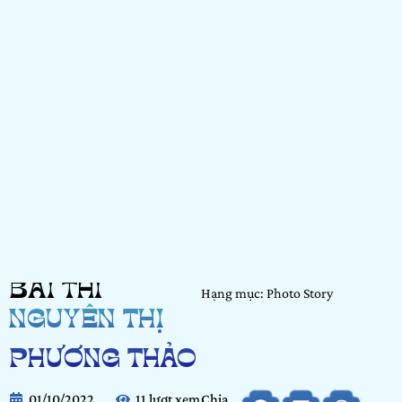
BÀI THI
Hạng mục: Photo Story
NGUYỄN THỊ
PHƯƠNG THẢO
01/10/2022
11 lượt xem
Chia