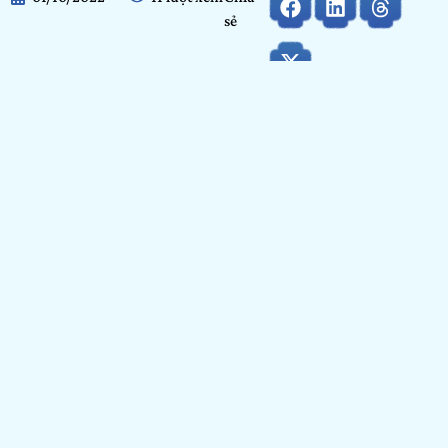
sẻ
Họ và tên:
Nguyễn Thị Phương Thảo
Ngày tháng năm sinh:
14/09/2003
Tỉnh/ Thành phố đang sinh sống:
Hà Nội
Nơi học tập/ Công tác:
Trường Học Viện Tài Chính
Bảng dự thi:
Bảng Cộng đồng
Hạng mục:
Nhiếp ảnh
GIỚI THIỆU BẢN THÂN
Vì Show It NOW là cuộc thi uy tín, được Arena Multimedia
tổ chức, đội ngũ ban giám khảo chuyên môn cao nên em
muốn thử sức ạ.
HẠNG MỤC NHIẾP ẢNH