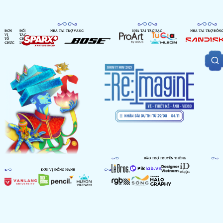
ĐƠN
ĐỐI
NHÀ TÀI TRỢ VÀNG
NHÀ TÀI TRỢ BẠC
NHÀ TÀI TRỢ ĐỒN
VỊ
TÁC
TỔ
CHIẾN
CHỨC
LƯỢC
BẢO TRỢ TRUYỀN THÔNG
ĐƠN VỊ ĐỒNG HÀNH