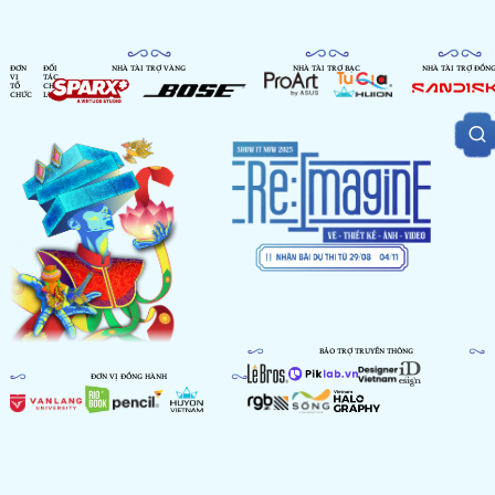
ĐƠN
ĐỐI
NHÀ TÀI TRỢ VÀNG
NHÀ TÀI TRỢ BẠC
NHÀ TÀI TRỢ ĐỒN
VỊ
TÁC
TỔ
CHIẾN
CHỨC
LƯỢC
BẢO TRỢ TRUYỀN THÔNG
ĐƠN VỊ ĐỒNG HÀNH