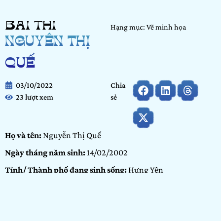
BÀI THI
Hạng mục: Vẽ minh họa
NGUYỄN THỊ
QUẾ
03/10/2022
Chia
23 lượt xem
sẻ
Họ và tên:
Nguyễn Thị Quế
Ngày tháng năm sinh:
14/02/2002
Tỉnh/ Thành phố đang sinh sống:
Hưng Yên
Nơi học tập/ Công tác:
Đang học tại trường ĐHSPKT Hưng
Yên
Bảng dự thi:
Bảng Cộng đồng