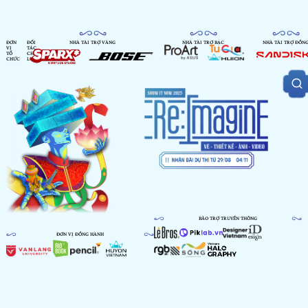
ĐƠN
ĐỐI
NHÀ TÀI TRỢ VÀNG
NHÀ TÀI TRỢ BẠC
NHÀ TÀI TRỢ ĐỒN
VỊ
TÁC
TỔ
CHIẾN
CHỨC
LƯỢC
BẢO TRỢ TRUYỀN THÔNG
ĐƠN VỊ ĐỒNG HÀNH