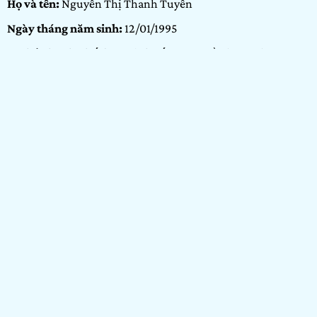
Họ và tên:
Nguyễn Thị Thanh Tuyền
Ngày tháng năm sinh:
12/01/1995
Tỉnh/ Thành phố đang sinh sống:
TP. Hồ Chí Minh
Nơi học tập/ Công tác:
Arena Multimedia
Bảng dự thi:
Bảng Arenaites
Hạng mục:
Vẽ
GIỚI THIỆU BẢN THÂN
Em tên Tuyền, em thích vẽ thiết kế, thích đi du lịch, em
tham gia cuộc thi mong muốn có thể truyền được cảm hứng
tới các bạn trẻ sự năng nổ, tích cực dám thể hiện bản thân,
và giới thiệu cho mọi người biết đến vẻ đẹp của quê hương
đất nước Việt Nam mình. Rất rất đẹp nha!
HẠNG MỤC VẼ
SẮC VỊ ĐẤT VIỆT