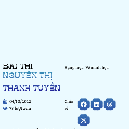
BÀI THI
Hạng mục: Vẽ minh họa
NGUYỄN THỊ
THANH TUYỀN
04/10/2022
Chia
78 lượt xem
sẻ