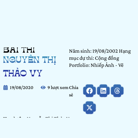
BÀI THI
Năm sinh: 19/08/2002 Hạng
mục dự thi: Cộng đồng
NGUYỄN THỊ
Portfolio: Nhiếp Ảnh - Vẽ
THẢO VY
19/08/2020
9 lượt xem
Chia
sẻ
Họ và tên:
Nguyễn Thị Thảo Vy
Ngày tháng năm sinh:
19/08/2002