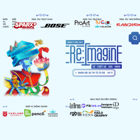
ĐƠN
ĐỐI
NHÀ TÀI TRỢ VÀNG
NHÀ TÀI TRỢ BẠC
NHÀ TÀI TRỢ ĐỒN
VỊ
TÁC
TỔ
CHIẾN
CHỨC
LƯỢC
BẢO TRỢ TRUYỀN THÔNG
ĐƠN VỊ ĐỒNG HÀNH