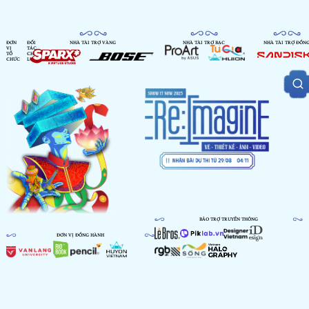
ĐƠN
ĐỐI
NHÀ TÀI TRỢ VÀNG
NHÀ TÀI TRỢ BẠC
NHÀ TÀI TRỢ ĐỒN
VỊ
TÁC
TỔ
CHIẾN
CHỨC
LƯỢC
BẢO TRỢ TRUYỀN THÔNG
ĐƠN VỊ ĐỒNG HÀNH