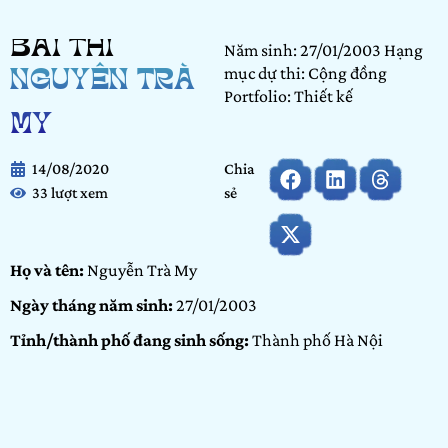
BÀI THI
Năm sinh: 27/01/2003 Hạng
mục dự thi: Cộng đồng
NGUYỄN TRÀ
Portfolio: Thiết kế
MY
14/08/2020
Chia
33 lượt xem
sẻ
Họ và tên:
Nguyễn Trà My
Ngày tháng năm sinh:
27/01/2003
Tỉnh/thành phố đang sinh sống:
Thành phố Hà Nội
Nơi học tập/Công tác:
Trường THPT Chuyên Ngoại Ngữ
Hạng mục dự thi:
Cộng đồng
Portfolio:
Thiết kế