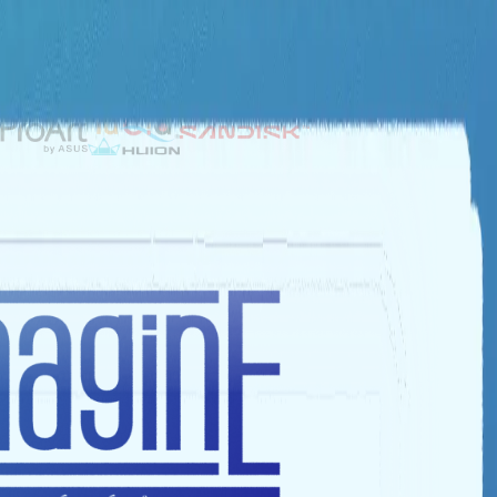
NHÀ TÀI TRỢ BẠC
NHÀ TÀI TRỢ ĐỒNG