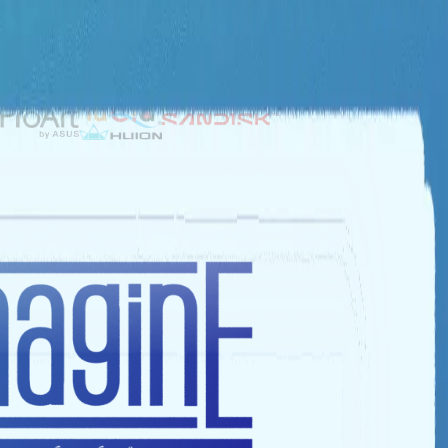
NHÀ TÀI TRỢ BẠC
NHÀ TÀI TRỢ ĐỒNG