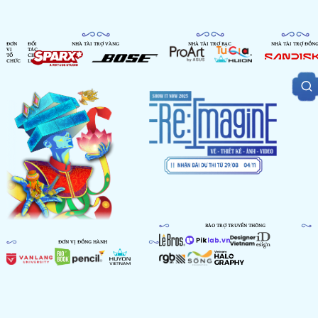
ĐƠN
ĐỐI
NHÀ TÀI TRỢ VÀNG
NHÀ TÀI TRỢ BẠC
NHÀ TÀI TRỢ ĐỒN
VỊ
TÁC
TỔ
CHIẾN
CHỨC
LƯỢC
BẢO TRỢ TRUYỀN THÔNG
ĐƠN VỊ ĐỒNG HÀNH