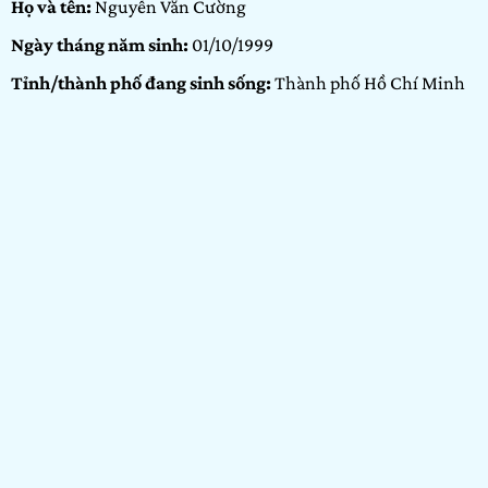
Họ và tên:
Nguyễn Văn Cường
Ngày tháng năm sinh:
01/10/1999
Tỉnh/thành phố đang sinh sống:
Thành phố Hồ Chí Minh
Nơi học tập/Công tác:
Trường đào tạo Mỹ thuật Đa phương
tiện Arena Multimedia
Hạng mục dự thi:
Arenaites
Portfolio:
Nhiếp ảnh
GIỚI THIỆU BẢN
THÂN
Mình là một người đam mê điện ảnh cũng như nhiếp ảnh.
Mình cực thích chụp ảnh bầu trời và những thứ nhỏ nhặt.