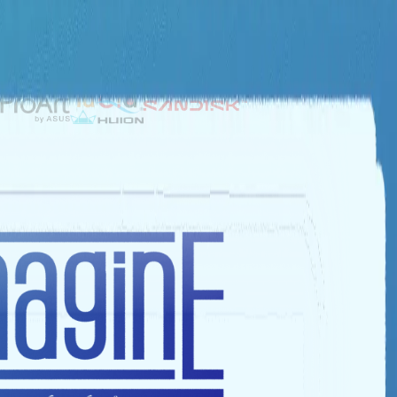
NHÀ TÀI TRỢ BẠC
NHÀ TÀI TRỢ ĐỒNG