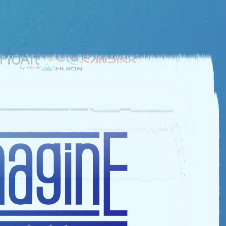
NHÀ TÀI TRỢ BẠC
NHÀ TÀI TRỢ ĐỒNG