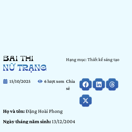
BÀI THI
Hạng mục: Thiết kế sáng tạo
NỮ TRẠNG
15/10/2025
6 lượt xem
Chia
sẻ
Họ và tên:
Đặng Hoài Phong
Ngày tháng năm sinh:
13/12/2004
Nơi học tập/ Công tác:
Landmark 81