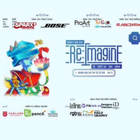
ĐƠN
ĐỐI
NHÀ TÀI TRỢ VÀNG
NHÀ TÀI TRỢ BẠC
NHÀ TÀI TRỢ ĐỒN
VỊ
TÁC
TỔ
CHIẾN
CHỨC
LƯỢC
BẢO TRỢ TRUYỀN THÔNG
ĐƠN VỊ ĐỒNG HÀNH