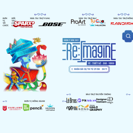
ĐƠN
ĐỐI
NHÀ TÀI TRỢ VÀNG
NHÀ TÀI TRỢ BẠC
NHÀ TÀI TRỢ ĐỒN
VỊ
TÁC
TỔ
CHIẾN
CHỨC
LƯỢC
BẢO TRỢ TRUYỀN THÔNG
ĐƠN VỊ ĐỒNG HÀNH