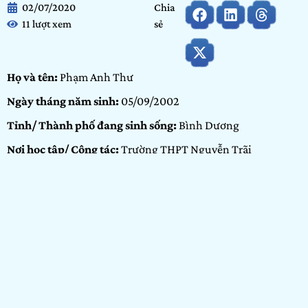
02/07/2020
Chia
11 lượt xem
sẻ
Họ và tên:
Phạm Anh Thư
Ngày tháng năm sinh:
05/09/2002
Tỉnh/ Thành phố đang sinh sống:
Bình Dương
Nơi học tập/ Công tác:
Trường THPT Nguyễn Trãi
Hạng mục dự thi:
Cộng đồng
Portfolio:
Video
GIỚI THIỆU BẢN
THÂN