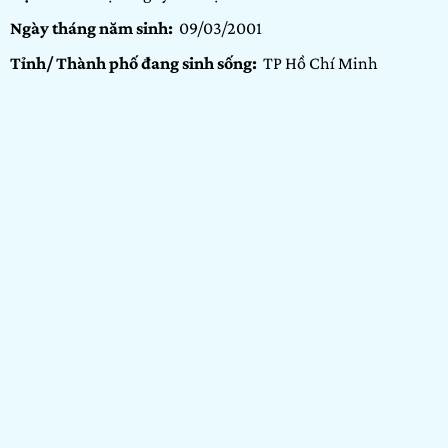
Ngày tháng năm sinh:
09/03/2001
Tỉnh/ Thành phố đang sinh sống:
TP Hồ Chí Minh
Nơi học tập/ Công tác:
Arena Multimedia – Cơ sở Nguyễn
Kiệm
Bảng dự thi:
Arenaites
Hạng mục:
Vẽ
GIỚI THIỆU BẢN THÂN
Mình là Vi, là 1 Arenaite đến từ Arena Multimedia cơ sở
Nguyễn Kiệm. Một đợt dịch đã qua và lại đến, và điều đó làm
chúng ta khó chịu hơn bao giờ hết. Nên mình mong thông
qua bài dự thi này, mọi người có thể đồng điệu với mình ở
một khía cạnh nào đó hay đơn giản là xem giải trí thư giãn
trong mùa Covid đầy khó chịu này!