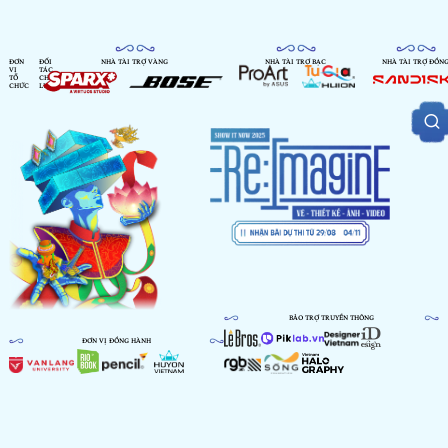
ĐƠN
ĐỐI
NHÀ TÀI TRỢ VÀNG
NHÀ TÀI TRỢ BẠC
NHÀ TÀI TRỢ ĐỒN
VỊ
TÁC
TỔ
CHIẾN
CHỨC
LƯỢC
BẢO TRỢ TRUYỀN THÔNG
ĐƠN VỊ ĐỒNG HÀNH