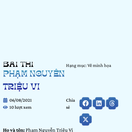
BÀI THI
Hạng mục: Vẽ minh họa
PHẠM NGUYỄN
TRIỆU VI
06/08/2021
Chia
10 lượt xem
sẻ
Họ và tên:
Phạm Nguyễn Triệu Vi