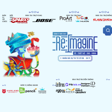
ĐƠN
ĐỐI
NHÀ TÀI TRỢ VÀNG
NHÀ TÀI TRỢ BẠC
NHÀ TÀI TRỢ ĐỒN
VỊ
TÁC
TỔ
CHIẾN
CHỨC
LƯỢC
BẢO TRỢ TRUYỀN THÔNG
ĐƠN VỊ ĐỒNG HÀNH