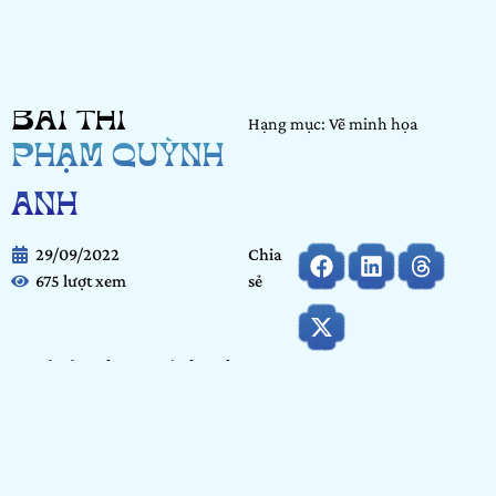
BÀI THI
Hạng mục: Vẽ minh họa
PHẠM QUỲNH
ANH
29/09/2022
Chia
675 lượt xem
sẻ
Họ và tên:
Phạm Quỳnh Anh
Ngày tháng năm sinh:
16/01/2000
Tỉnh/ Thành phố đang sinh sống:
Hà Nội
Nơi học tập/ Công tác:
Arena Phạm Văn Bạch