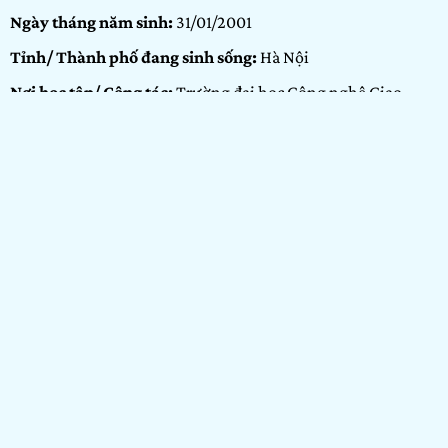
Ngày tháng năm sinh:
31/01/2001
Tỉnh/ Thành phố đang sinh sống:
Hà Nội
Nơi học tập/ Công tác:
Trường đại học Công nghệ Giao
thông vận tải
Bảng dự thi:
Bảng Cộng đồng
Hạng mục:
Nhiếp ảnh
GIỚI THIỆU BẢN THÂN
Tôi tên là Phạm Tuấn Hải. Tôi là một người đam mê và yêu
thích nhiếp ảnh. Đến bây giờ thì tôi đã đi chụp và tiếp xúc
với lĩnh vực này được 3 năm. Lý do tôi muốn tham gia cuộc
thi Show It Now bởi vì đây là cuộc thi vừa thỏa mãn được
đam mê của tôi và chủ đề của chương trình lại về chủ đề quê
hương đất nước, đây là một chủ đề tôi vô cùng thích.
HẠNG MỤC NHIẾP ẢNH