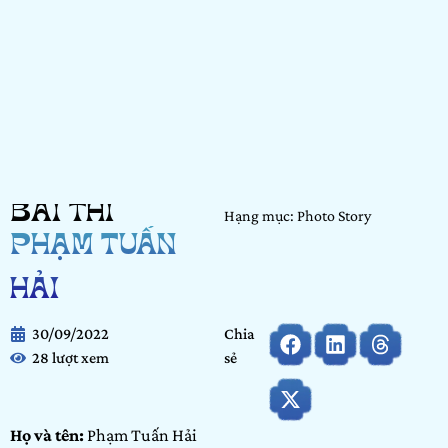
BÀI THI
Hạng mục: Photo Story
PHẠM TUẤN
HẢI
30/09/2022
Chia
28 lượt xem
sẻ
Họ và tên:
Phạm Tuấn Hải