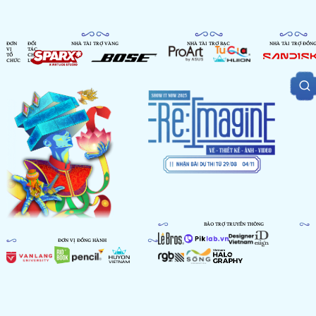
ĐƠN
ĐỐI
NHÀ TÀI TRỢ VÀNG
NHÀ TÀI TRỢ BẠC
NHÀ TÀI TRỢ ĐỒN
VỊ
TÁC
TỔ
CHIẾN
CHỨC
LƯỢC
BẢO TRỢ TRUYỀN THÔNG
ĐƠN VỊ ĐỒNG HÀNH