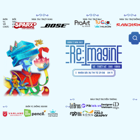
ĐƠN
ĐỐI
NHÀ TÀI TRỢ VÀNG
NHÀ TÀI TRỢ BẠC
NHÀ TÀI TRỢ ĐỒN
VỊ
TÁC
TỔ
CHIẾN
CHỨC
LƯỢC
BẢO TRỢ TRUYỀN THÔNG
ĐƠN VỊ ĐỒNG HÀNH