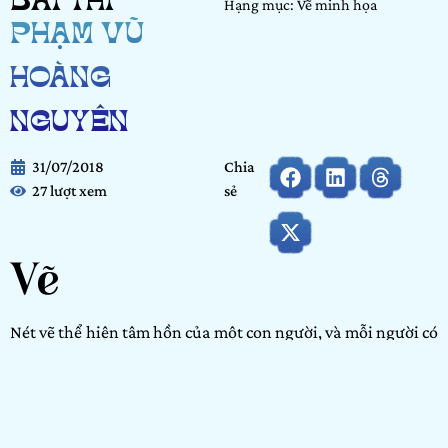
BÀI THI
Hạng mục: Vẽ minh họa
PHẠM VŨ
HOÀNG
NGUYÊN
31/07/2018
Chia
27 lượt xem
sẻ
Vẽ
Nét vẽ thể hiện tâm hồn của một con người, và mỗi người có
một vẻ đẹp bên trong khác nhau, đó là lí do vì sao thế giới
này lại muôn màu thế. Những bức tranh của mình là nơi
mình có thể bỏ hết những khuôn khổ, bỏ hết những giới
hạn, định kiến… Những bức tranh là ước mơ, là hy vọng, là