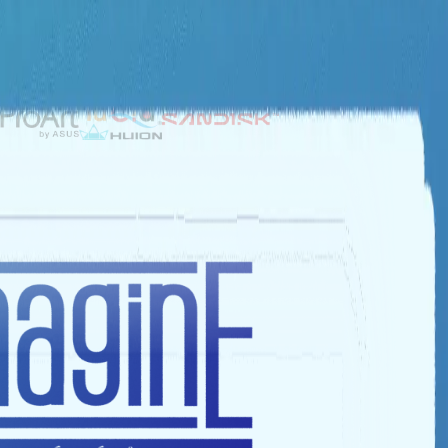
NHÀ TÀI TRỢ BẠC
NHÀ TÀI TRỢ ĐỒNG