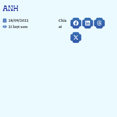
ANH
28/09/2022
Chia
21 lượt xem
sẻ
Họ và tên:
Phan Quỳnh Anh
Ngày tháng năm sinh:
07/05/2005
Tỉnh/ Thành phố đang sinh sống:
Hà Nội
Nơi học tập/ Công tác:
Trường THPT Trương Định
Bảng dự thi:
Bảng Cộng đồng
Hạng mục:
Vẽ
GIỚI THIỆU BẢN THÂN
Mình xin giới thiệu mình tên là Phan Quỳnh Anh, mình