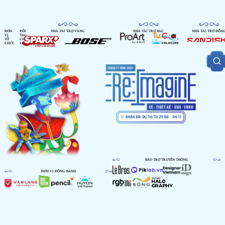
ĐƠN
ĐỐI
NHÀ TÀI TRỢ VÀNG
NHÀ TÀI TRỢ BẠC
NHÀ TÀI TRỢ ĐỒN
VỊ
TÁC
TỔ
CHIẾN
CHỨC
LƯỢC
BẢO TRỢ TRUYỀN THÔNG
ĐƠN VỊ ĐỒNG HÀNH