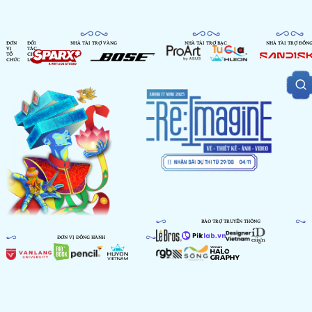
ĐƠN
ĐỐI
NHÀ TÀI TRỢ VÀNG
NHÀ TÀI TRỢ BẠC
NHÀ TÀI TRỢ ĐỒN
VỊ
TÁC
TỔ
CHIẾN
CHỨC
LƯỢC
BẢO TRỢ TRUYỀN THÔNG
ĐƠN VỊ ĐỒNG HÀNH