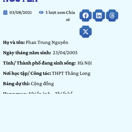
03/08/2021
3 lượt xem
Chia
sẻ
Họ và tên:
Phan Trung Nguyên
Ngày tháng năm sinh:
23/04/2005
Tỉnh/ Thành phố đang sinh sống:
Hà Nội
Nơi học tập/ Công tác:
THPT Thăng Long
Bảng dự thi:
Cộng đồng
Hạng mục:
Nhiếp ảnh – Thiết kế
GIỚI THIỆU BẢN THÂN
Xin chào mọi người! Mình là Nguyên, hiện đang sinh sống
và học tập tại Hà Nội. Từ lâu mình đã có đam mê với thiết kế