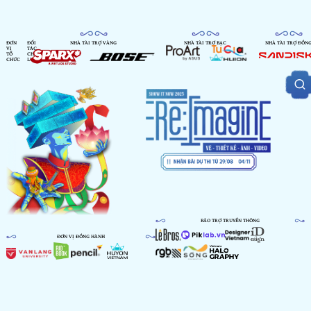
ĐƠN
ĐỐI
NHÀ TÀI TRỢ VÀNG
NHÀ TÀI TRỢ BẠC
NHÀ TÀI TRỢ ĐỒN
VỊ
TÁC
TỔ
CHIẾN
CHỨC
LƯỢC
BẢO TRỢ TRUYỀN THÔNG
ĐƠN VỊ ĐỒNG HÀNH