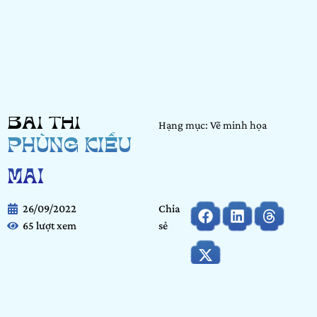
BÀI THI
Hạng mục: Vẽ minh họa
PHÙNG KIỀU
MAI
26/09/2022
Chia
65 lượt xem
sẻ
Họ và tên:
Phùng Kiều Mai
Ngày tháng năm sinh:
21/10/2005