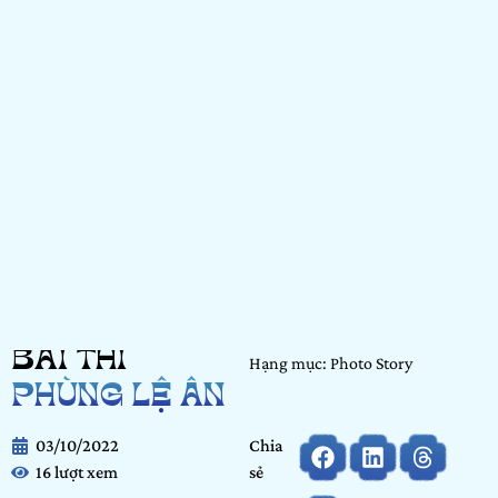
BÀI THI
Hạng mục: Photo Story
PHÙNG LỆ ÂN
03/10/2022
Chia
16 lượt xem
sẻ