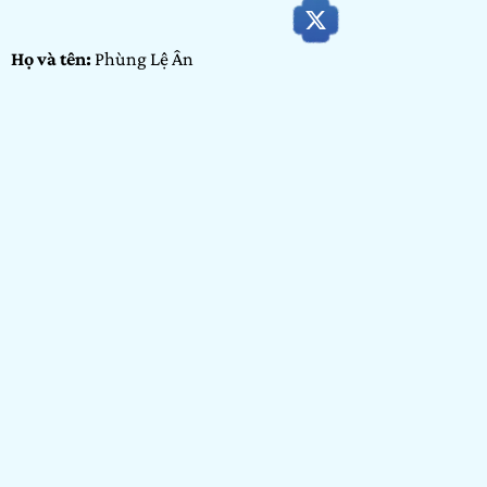
Họ và tên:
Phùng Lệ Ân
Ngày tháng năm sinh:
15/10/1998
Tỉnh/ Thành phố đang sinh sống:
TP.Hồ Chí Minh
Nơi học tập/ Công tác:
Cao đẳng Hotec
Bảng dự thi:
Bảng Cộng đồng
Hạng mục:
Nhiếp ảnh
GIỚI THIỆU BẢN THÂN
Mình tên Ân và mình có sở thích để ý đến những điều nhỏ
bé, mình thích chi tiết hơn khái quát, mình muốn hiểu cách
hoạt động và lý do tồn tại của mọi thứ, bao gồm cả lý do tồn
tại của mình.
HẠNG MỤC NHIẾP ẢNH