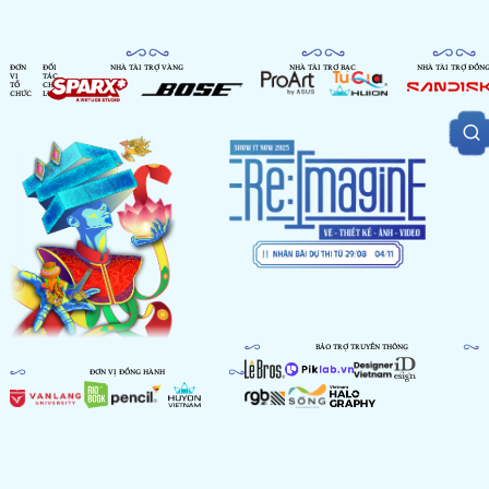
ĐƠN
ĐỐI
NHÀ TÀI TRỢ VÀNG
NHÀ TÀI TRỢ BẠC
NHÀ TÀI TRỢ ĐỒN
VỊ
TÁC
TỔ
CHIẾN
CHỨC
LƯỢC
BẢO TRỢ TRUYỀN THÔNG
ĐƠN VỊ ĐỒNG HÀNH