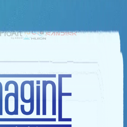
NHÀ TÀI TRỢ BẠC
NHÀ TÀI TRỢ ĐỒNG