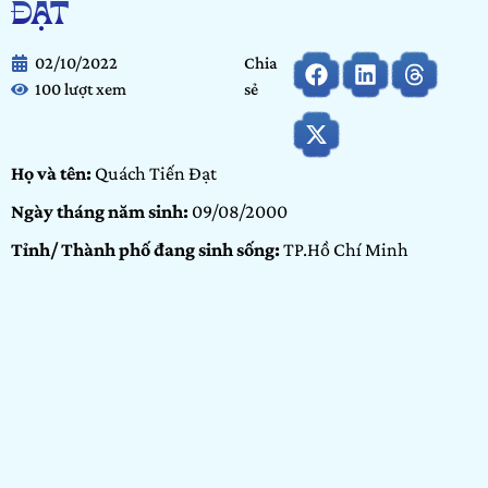
ĐẠT
02/10/2022
Chia
100 lượt xem
sẻ
Họ và tên:
Quách Tiến Đạt
Ngày tháng năm sinh:
09/08/2000
Tỉnh/ Thành phố đang sinh sống:
TP.Hồ Chí Minh
Nơi học tập/ Công tác:
Arena Multimedia
Bảng dự thi:
Bảng Arenaites
Hạng mục:
Vẽ – Thiết kế
GIỚI THIỆU BẢN THÂN
Xin chào! Mình từng tham gia 2 mùa SHOW IT NOW 2020-
2021. Năm ngoái mình đã lọt vào top 10 hạng mục Thiết kế,