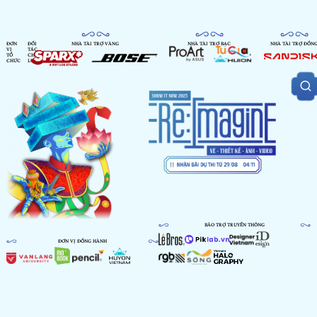
ĐƠN
ĐỐI
NHÀ TÀI TRỢ VÀNG
NHÀ TÀI TRỢ BẠC
NHÀ TÀI TRỢ ĐỒN
VỊ
TÁC
TỔ
CHIẾN
CHỨC
LƯỢC
BẢO TRỢ TRUYỀN THÔNG
ĐƠN VỊ ĐỒNG HÀNH