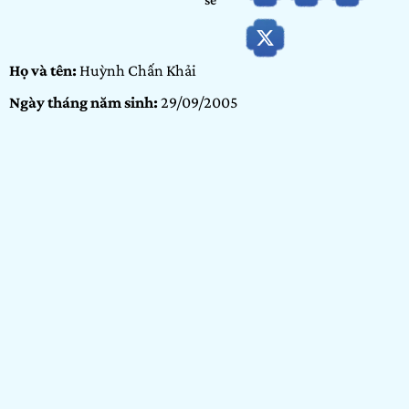
Họ và tên:
Huỳnh Chấn Khải
Ngày tháng năm sinh:
29/09/2005
Hạng mục:
Vẽ minh họa
Bảng dự thi:
Cộng đồng
GIỚI THIỆU BẢN THÂN
Xin chào mọi người, em tên là Huỳnh Chấn Khải, hoặc có
thể gọi bằng một biệt danh khác – hkburn. Việc được tham
gia vào các hoạt động sáng tạo và thiết kế mỗi ngày đối với
em là hành trình đổi mới bản thân và tìm tòi những giá trị
mà em thật sự yêu thích. Vì lẽ đó, việc học thiết kế luôn là
quyết định đúng đắn và vững chắc về mặt tinh thần và là chỗ
dựa kiên cố trong hành trình làm nghề của em. Em thích