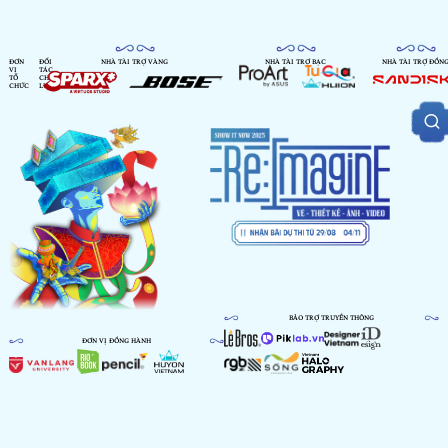
ĐƠN
ĐỐI
NHÀ TÀI TRỢ VÀNG
NHÀ TÀI TRỢ BẠC
NHÀ TÀI TRỢ ĐỒN
VỊ
TÁC
TỔ
CHIẾN
CHỨC
LƯỢC
BẢO TRỢ TRUYỀN THÔNG
ĐƠN VỊ ĐỒNG HÀNH