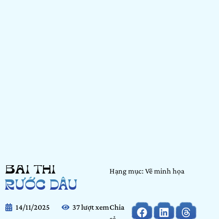
BÀI THI
Hạng mục: Vẽ minh họa
RƯỚC DÂU
14/11/2025
37 lượt xem
Chia
sẻ