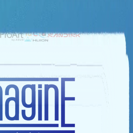
NHÀ TÀI TRỢ BẠC
NHÀ TÀI TRỢ ĐỒNG