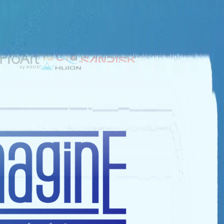
NHÀ TÀI TRỢ BẠC
NHÀ TÀI TRỢ ĐỒNG