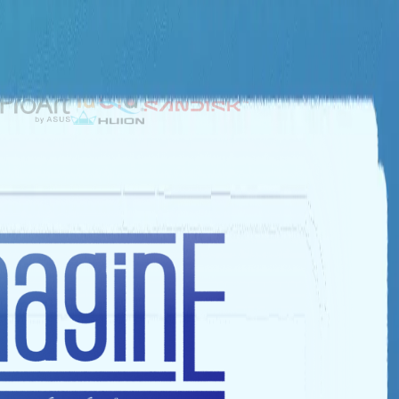
NHÀ TÀI TRỢ BẠC
NHÀ TÀI TRỢ ĐỒNG