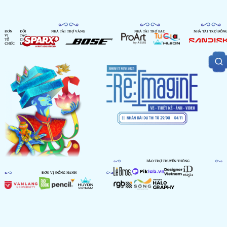
ĐƠN
ĐỐI
NHÀ TÀI TRỢ VÀNG
NHÀ TÀI TRỢ BẠC
NHÀ TÀI TRỢ ĐỒN
VỊ
TÁC
TỔ
CHIẾN
CHỨC
LƯỢC
BẢO TRỢ TRUYỀN THÔNG
ĐƠN VỊ ĐỒNG HÀNH