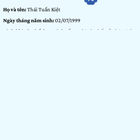
Họ và tên:
Thái Tuấn Kiệt
Ngày tháng năm sinh:
02/07/1999
Tỉnh/thành phố đang sinh sống:
Thành phố Hồ Chí Minh
Nơi học tập/Công tác:
Trường đào tạo Mỹ thuật Đa phương
tiện Arena Multimedia
Hạng mục dự thi:
Arenaites
Portfolio:
Thiết kế
GIỚI THIỆU BẢN
THÂN
Xin chào, mình là Kiệt, mình vừa nhập học tại trường Arena
Multimedia, tuy bắt đầu không lâu nhưng mình muốn