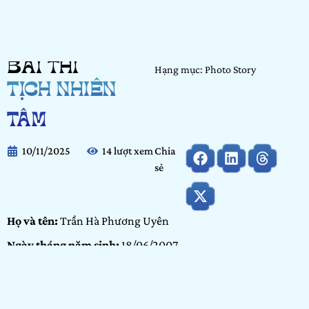
BÀI THI
Hạng mục: Photo Story
TỊCH NHIÊN
TÂM
10/11/2025
14 lượt xem
Chia
sẻ
Họ và tên:
Trần Hà Phương Uyên
Ngày tháng năm sinh:
18/06/2007
Nơi học tập/ Công tác:
Văn Lang University
Hạng mục:
Photo Story