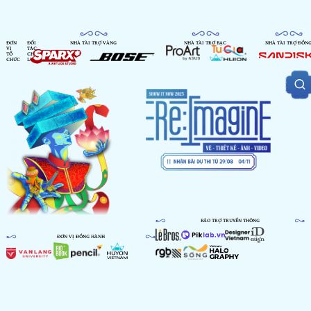
ĐƠN
ĐỐI
NHÀ TÀI TRỢ VÀNG
NHÀ TÀI TRỢ BẠC
NHÀ TÀI TRỢ ĐỒN
VỊ
TÁC
TỔ
CHIẾN
CHỨC
LƯỢC
BẢO TRỢ TRUYỀN THÔNG
ĐƠN VỊ ĐỒNG HÀNH