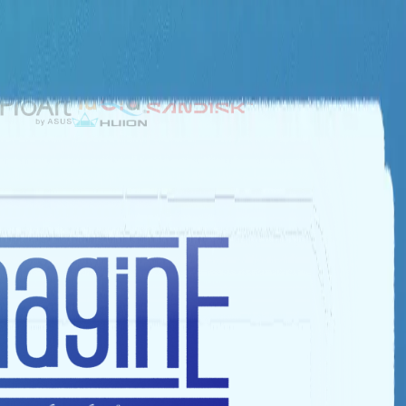
NHÀ TÀI TRỢ BẠC
NHÀ TÀI TRỢ ĐỒNG