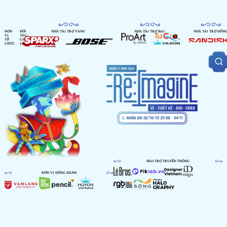
ĐƠN
ĐỐI
NHÀ TÀI TRỢ VÀNG
NHÀ TÀI TRỢ BẠC
NHÀ TÀI TRỢ ĐỒN
VỊ
TÁC
TỔ
CHIẾN
CHỨC
LƯỢC
BẢO TRỢ TRUYỀN THÔNG
ĐƠN VỊ ĐỒNG HÀNH