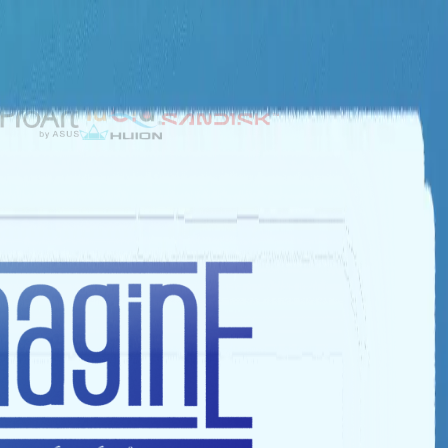
NHÀ TÀI TRỢ BẠC
NHÀ TÀI TRỢ ĐỒNG